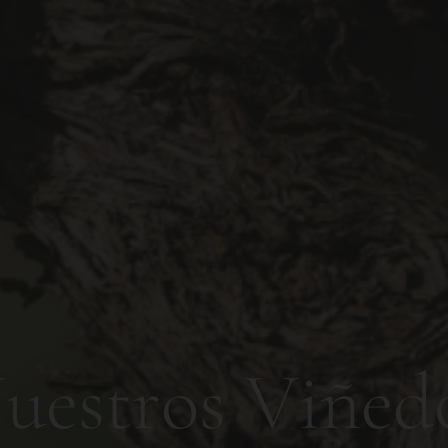
N
u
e
s
t
r
o
s
V
i
ñ
e
d