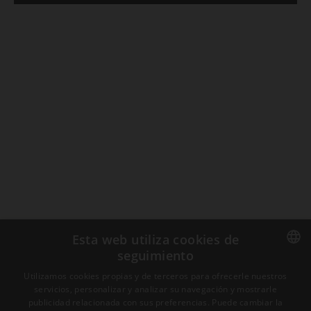
Esta web utiliza cookies de
seguimiento
Utilizamos cookies propias y de terceros para ofrecerle nuestros
ENGLISH
servicios, personalizar y analizar su navegación y mostrarle
publicidad relacionada con sus preferencias. Puede cambiar la
SPANISH