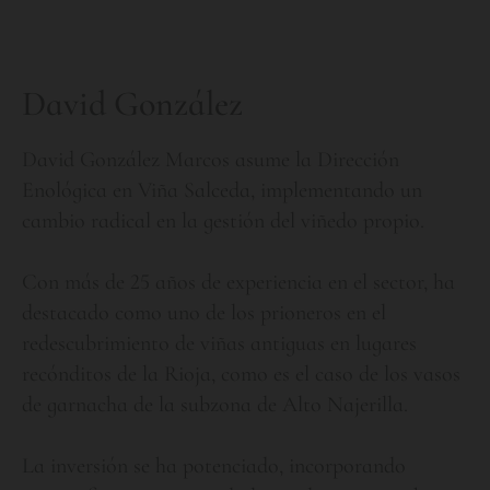
D
a
v
i
d
G
o
n
z
á
l
e
z
David González Marcos asume la Dirección
Enológica en Viña Salceda, implementando un
cambio radical en la gestión del viñedo propio.
Con más de 25 años de experiencia en el sector, ha
destacado como uno de los prioneros en el
redescubrimiento de viñas antiguas en lugares
recónditos de la Rioja, como es el caso de los vasos
de garnacha de la subzona de Alto Najerilla.
La inversión se ha potenciado, incorporando